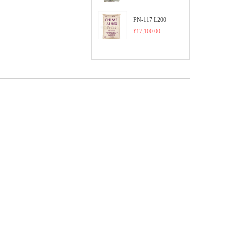
PN-117 L200
¥
17,100.00